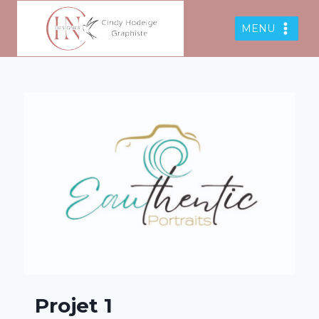
Aller
MENU
au
contenu
Projet 1