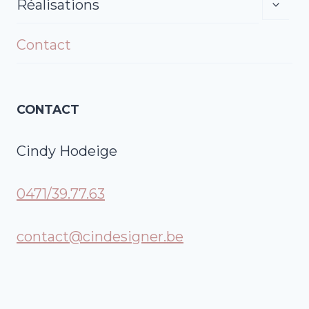
Réalisations
Ouvrir
Le
Menu
Contact
Enfant
CONTACT
Cindy Hodeige
0471/39.77.63
contact@cindesigner.be