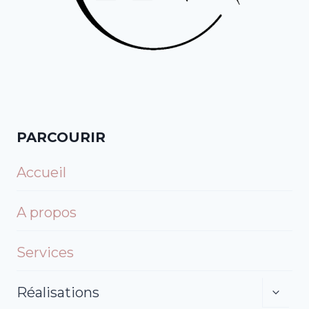
PARCOURIR
Accueil
A propos
Services
Réalisations
Ouvrir
Le