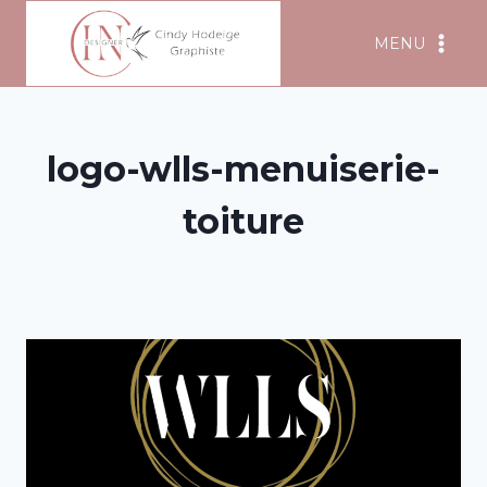
Aller
MENU
au
contenu
logo-wlls-menuiserie-
toiture