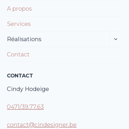
A propos
Services
Ouvri
Réalisations
le
menu
Contact
enfan
CONTACT
Cindy Hodeige
0471/39.77.63
contact@cindesigner.be